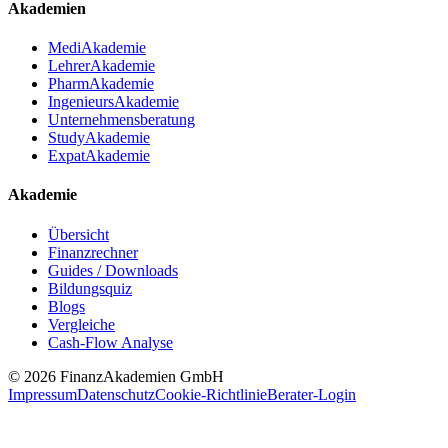
Akademien
MediAkademie
LehrerAkademie
PharmAkademie
IngenieursAkademie
Unternehmensberatung
StudyAkademie
ExpatAkademie
Akademie
Übersicht
Finanzrechner
Guides / Downloads
Bildungsquiz
Blogs
Vergleiche
Cash-Flow Analyse
© 2026 FinanzAkademien GmbH
Impressum
Datenschutz
Cookie-Richtlinie
Berater-Login