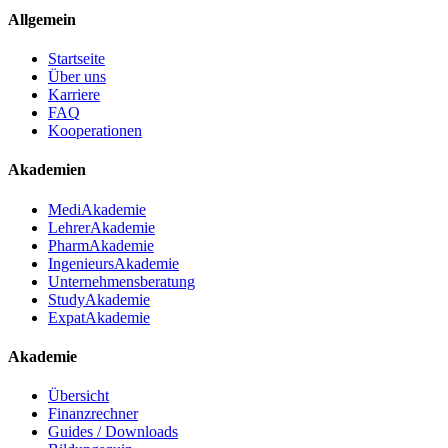
Allgemein
Startseite
Über uns
Karriere
FAQ
Kooperationen
Akademien
MediAkademie
LehrerAkademie
PharmAkademie
IngenieursAkademie
Unternehmensberatung
StudyAkademie
ExpatAkademie
Akademie
Übersicht
Finanzrechner
Guides / Downloads