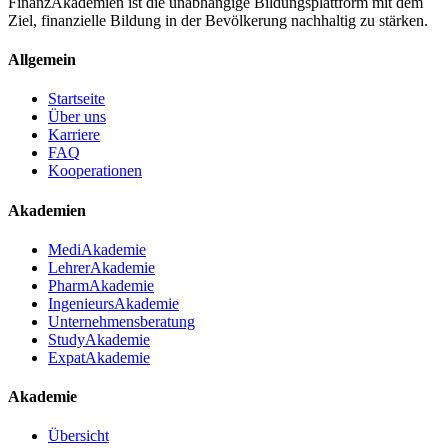
FinanzAkademien ist die unabhängige Bildungsplattform mit dem
Ziel, finanzielle Bildung in der Bevölkerung nachhaltig zu stärken.
Allgemein
Startseite
Über uns
Karriere
FAQ
Kooperationen
Akademien
MediAkademie
LehrerAkademie
PharmAkademie
IngenieursAkademie
Unternehmensberatung
StudyAkademie
ExpatAkademie
Akademie
Übersicht