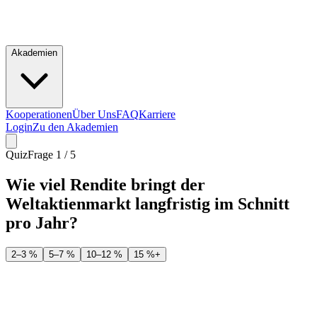
Akademien
Kooperationen
Über Uns
FAQ
Karriere
Login
Zu den Akademien
Quiz
Frage
1
/
5
Wie viel Rendite bringt der
Weltaktienmarkt langfristig im Schnitt
pro Jahr?
2–3 %
5–7 %
10–12 %
15 %+