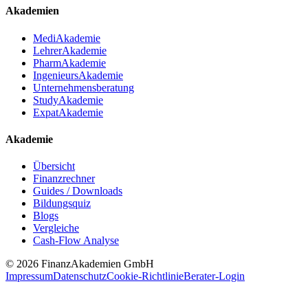
Akademien
MediAkademie
LehrerAkademie
PharmAkademie
IngenieursAkademie
Unternehmensberatung
StudyAkademie
ExpatAkademie
Akademie
Übersicht
Finanzrechner
Guides / Downloads
Bildungsquiz
Blogs
Vergleiche
Cash-Flow Analyse
© 2026 FinanzAkademien GmbH
Impressum
Datenschutz
Cookie-Richtlinie
Berater-Login