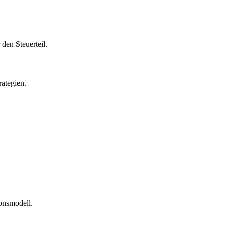
den Steuerteil.
rategien.
onsmodell.