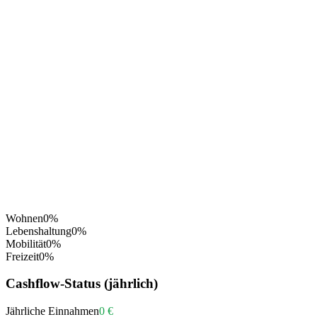
Wohnen
0
%
Lebenshaltung
0
%
Mobilität
0
%
Freizeit
0
%
Cashflow-Status (jährlich)
Jährliche Einnahmen
0 €