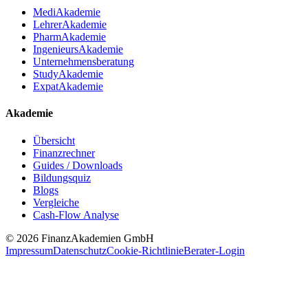
MediAkademie
LehrerAkademie
PharmAkademie
IngenieursAkademie
Unternehmensberatung
StudyAkademie
ExpatAkademie
Akademie
Übersicht
Finanzrechner
Guides / Downloads
Bildungsquiz
Blogs
Vergleiche
Cash-Flow Analyse
© 2026 FinanzAkademien GmbH
Impressum
Datenschutz
Cookie-Richtlinie
Berater-Login