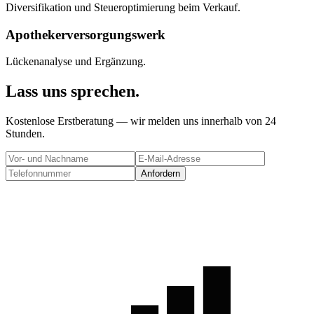
Diversifikation und Steueroptimierung beim Verkauf.
Apothekerversorgungswerk
Lückenanalyse und Ergänzung.
Lass uns sprechen.
Kostenlose Erstberatung — wir melden uns innerhalb von 24
Stunden.
Anfordern