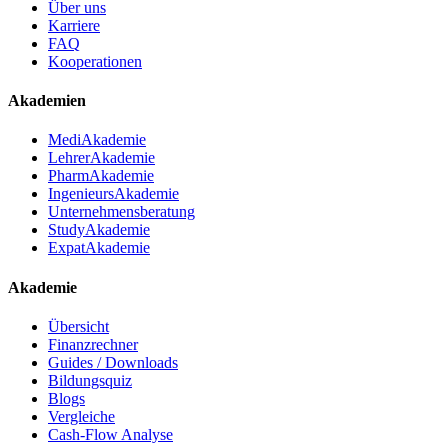
Über uns
Karriere
FAQ
Kooperationen
Akademien
MediAkademie
LehrerAkademie
PharmAkademie
IngenieursAkademie
Unternehmensberatung
StudyAkademie
ExpatAkademie
Akademie
Übersicht
Finanzrechner
Guides / Downloads
Bildungsquiz
Blogs
Vergleiche
Cash-Flow Analyse